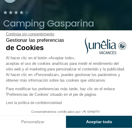
Camping Gasparina
Continúa sin consentimiento
Castelnuovo del Garda, Véneto, Italia
Gestionar las preferencias
Abierto del
26 de marzo de 2026
al
2
de Cookies
de noviembre de 2026
Al hacer clic en el botón «Aceptar todo»,
aceptas el uso de cookies analíticas para medir el rendimiento del
sitio web y el marketing para personalizar el contenido y la publicidad.
El camping
Alojamientos
Actividades
En torno a
Al hacer clic en «Personalizar», puedes gestionar los parámetros y
obtener más información sobre las cookies que utilizamos.
Para modificar tus preferencias más tarde, haz clic en el enlace
'Preferencias de Cookies' situado en el pie de página.
Volver
Leer la política de confidencialidad
El Alojamiento Elite
Desde
Consentimientos certificados por
Reservar
2.285€
del Camping Gasparina
Personalizar
Aceptar todo
Axeptio consent
Plataforma de Gestión de Consentimiento: Personaliza tus Op