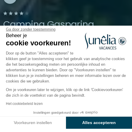
Camping Gasparina
Ga door zonder toestemming
Beheer je
Castelnuovo del Garda, Veneto, Italië
cookie voorkeuren!
Open van
26 maart 2026
Tot
2
november 2026
Door op de button "Alles accepteren" te
klikken geef je toestemming voor het gebruik van analytische cookies
die het bezoekersgedrag meten om persoonlijke inhoud en
advertenties te kunnen bieden. Door op "Voorkeuren instellen" te
De camping
Accommodaties
Activiteiten
Water
klikken kun je je instellingen beheren en meer informatie lezen over de
cookies die we gebruiken.
Om je voorkeuren later te wijzigen, klik op de link 'Cookievoorkeuren'
die zich in de voettekst van de pagina bevindt.
Terug
Het cookiebeleid lezen
De Elite Accommodatie
Van
Instellingen goedgekeurd door
Boek
€2.511
van Camping Gasparina
Voorkeuren instellen
Alles accepteren
Axeptio consent