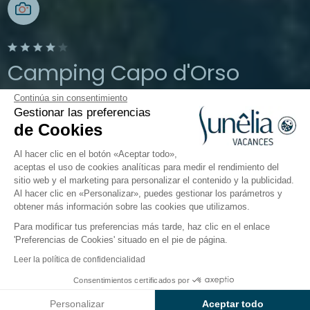
Camping Capo d'Orso
Continúa sin consentimiento
Palau, Cerdeña, Italia
Gestionar las preferencias
Abierto del
1 de abril de 2026
al
19 de
de Cookies
octubre de 2026
Al hacer clic en el botón «Aceptar todo»,
aceptas el uso de cookies analíticas para medir el rendimiento del
sitio web y el marketing para personalizar el contenido y la publicidad.
El camping
Alojamientos
Actividades
En torno a
Al hacer clic en «Personalizar», puedes gestionar los parámetros y
obtener más información sobre las cookies que utilizamos.
Para modificar tus preferencias más tarde, haz clic en el enlace
Actividades en el camping Baia
'Preferencias de Cookies' situado en el pie de página.
Holiday Capo d’Orso
Leer la política de confidencialidad
Consentimientos certificados por
Vacaciones activas
en el camping Baia Holiday
Consultar precios y disponibilidad
Capo d’Orso:
clases de deportes, animación
Personalizar
Aceptar todo