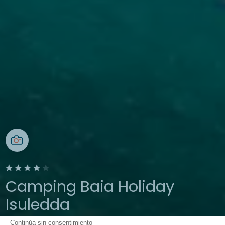
Camping Baia Holiday
Isuledda
Continúa sin consentimiento