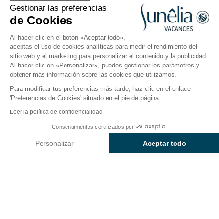
Arzachena, Cerdeña, Italia
Gestionar las preferencias
Abierto del
26 de marzo de 2026
al
2
de Cookies
de noviembre de 2026
Al hacer clic en el botón «Aceptar todo»,
aceptas el uso de cookies analíticas para medir el rendimiento del
sitio web y el marketing para personalizar el contenido y la publicidad.
El camping
Alojamientos
Actividades
En torno a
Al hacer clic en «Personalizar», puedes gestionar los parámetros y
obtener más información sobre las cookies que utilizamos.
Para modificar tus preferencias más tarde, haz clic en el enlace
Actividades del camping
'Preferencias de Cookies' situado en el pie de página.
Baia Holiday Isuledda
Leer la política de confidencialidad
Consentimientos certificados por
¿Tienes ganas de aventura, pero también de relax?
Consultar precios y disponibilidad
Vive unas vacaciones inolvidables gracias a las
Personalizar
Aceptar todo
diversas
actividades del camping
. El amplio
Axeptio consent
Plataforma de Gestión de Consentimiento: Personaliza tus Op
programa de entretenimiento
del camping hará
Nuestra plataforma te permite personalizar y gestionar tus ajus
las delicias de todos aquellos a los que les sobra
energía. En un ambiente tranquilo, festivo o deportivo,
el programa de las vacaciones se planificará según
tus deseos.