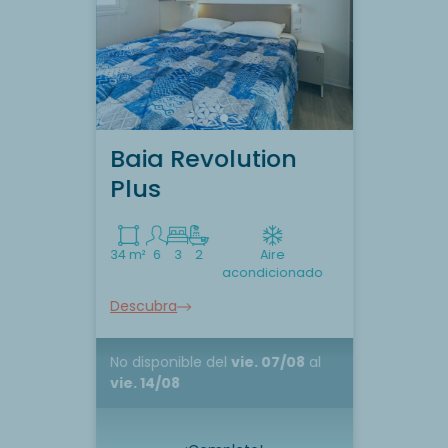
Baia Revolution
Plus
34 m²
6
3
2
Aire
acondicionado
Descubra
No disponible
del
vie. 07/08
al
vie. 14/08