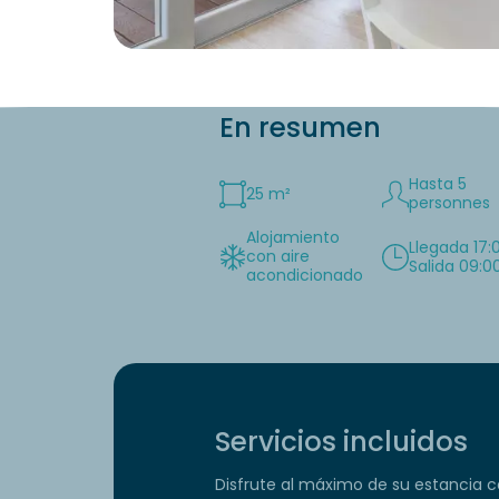
En resumen
Hasta 5
25 m²
personnes
Alojamiento
Llegada 17:
con aire
Salida 09:0
acondicionado
Servicios incluidos
Disfrute al máximo de su estancia co