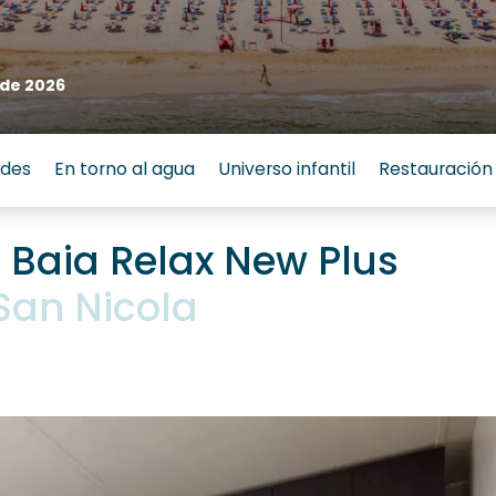
 de 2026
ades
En torno al agua
Universo infantil
Restauración
o Baia Relax New Plus
San Nicola