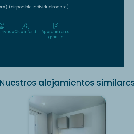
ra) (disponible individualmente)
 privada
Club infantil
Aparcamiento
gratuito
Nuestros alojamientos similare