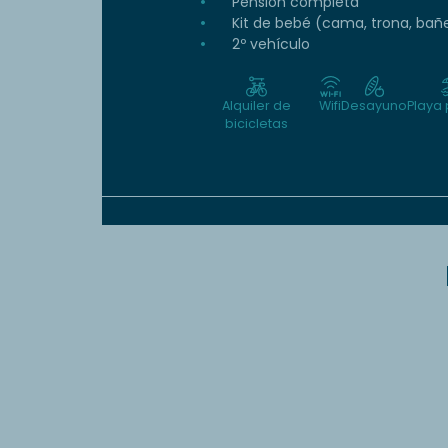
Pensión completa
Kit de bebé (cama, trona, bañe
2º vehículo
Alquiler de
Wifi
Desayuno
Playa
bicicletas