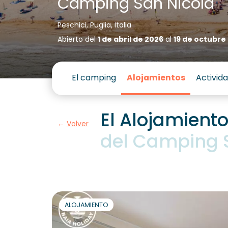
Camping San Nicola
Peschici, Puglia, Italia
Abierto del
1 de abril de 2026
al
19 de octubre
El camping
Alojamientos
Activid
El Alojamient
Volver
del Camping 
ALOJAMIENTO