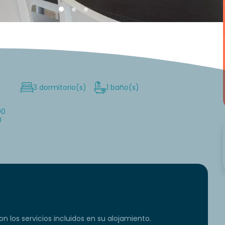
3 dormitorio(s)
1 baño(s)
00
0
n los servicios incluidos en su alojamiento.