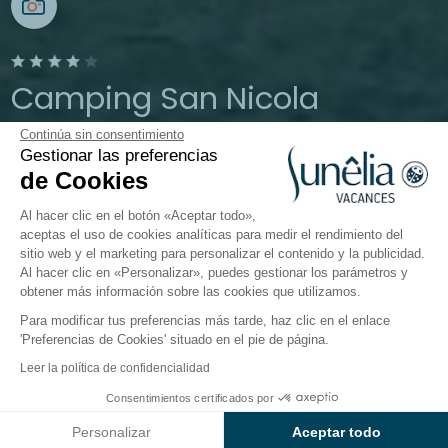
Camping San Nicola
Continúa sin consentimiento
Peschici, Puglia, Italia
Gestionar las preferencias
Abierto del
1 de abril de 2026
al
19 de
de Cookies
octubre de 2026
Al hacer clic en el botón «Aceptar todo»,
aceptas el uso de cookies analíticas para medir el rendimiento del
sitio web y el marketing para personalizar el contenido y la publicidad.
El camping
Alojamientos
Actividades
En torno a
Al hacer clic en «Personalizar», puedes gestionar los parámetros y
obtener más información sobre las cookies que utilizamos.
Para modificar tus preferencias más tarde, haz clic en el enlace
'Preferencias de Cookies' situado en el pie de página.
Volver
Leer la política de confidencialidad
El Alojamiento Baia Revolution
Consentimientos certificados por
Reservar
No disponible en estas fechas
Plus
Personalizar
Aceptar todo