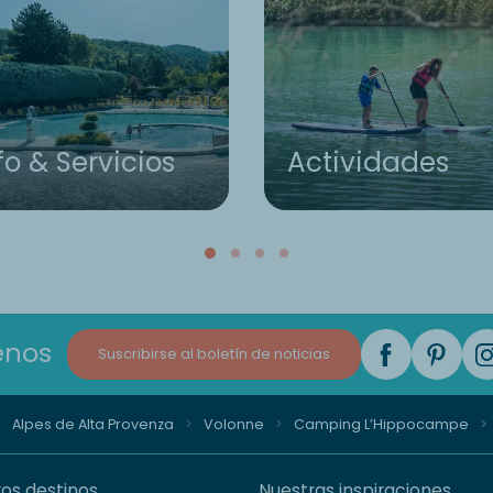
fo & Servicios
Actividades
enos
Suscribirse al boletín de noticias
Alpes de Alta Provenza
Volonne
Camping L’Hippocampe
os destinos
Nuestras inspiraciones