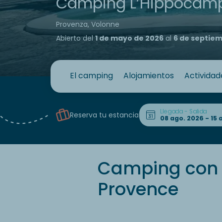
Camping L’Hippocam
Provenza, Volonne
Abierto del
1 de mayo de 2026
al
6 de septie
El camping
Alojamientos
Actividad
Llegada - Salida
Reserva tu estancia
Camping con s
Provence