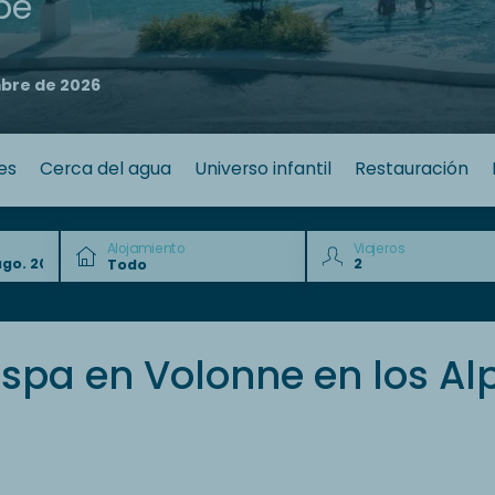
pe
mbre de 2026
es
Cerca del agua
Universo infantil
Restauración
Alojamiento
Viajeros
pa en Volonne en los Al