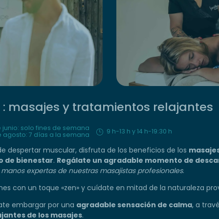
 : masajes y tratamientos relajantes
e junio: solo fines de semana
9 h-13 h y 14 h-19:30 h
de agosto: 7 días a la semana
e despertar muscular, disfruta de los beneficios de los
masajes
o de bienestar
.
Regálate un agradable momento de desca
s
manos expertas de nuestras masajistas profesionales
.
s con un toque «zen» y cuídate en mitad de la naturaleza prove
jate embargar por una
agradable sensación de calma
, a trav
jantes de los masajes
.