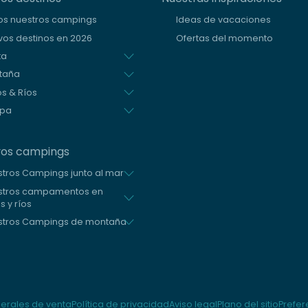
os nuestros campings
Ideas de vacaciones
os destinos en 2026
Ofertas del momento
ta
taña
s & Ríos
opa
ros campings
tros Campings junto al mar
stros campamentos en
s y ríos
stros Campings de montaña
s
erales de venta
Política de privacidad
Aviso legal
Plano del sitio
Prefer