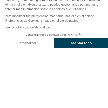
El camping
Alojamientos
Actividades
Cerca del
Al hacer clic en «Personalizar», puedes gestionar los parámetros y
obtener más información sobre las cookies que utilizamos.
Para modificar tus preferencias más tarde, haz clic en el enlace
'Preferencias de Cookies' situado en el pie de página.
Volver
Leer la política de confidencialidad
Alojamiento Sunêlia Prestige
Desde
Consentimientos certificados por
Reservar
2.065€
del Camping L'Hippocampe
Personalizar
Aceptar todo
Axeptio consent
Plataforma de Gestión de Consentimiento: Personaliza tus Op
Nuestra plataforma te permite personalizar y gestionar tus ajus
ALOJAMIENTO
1 / 7