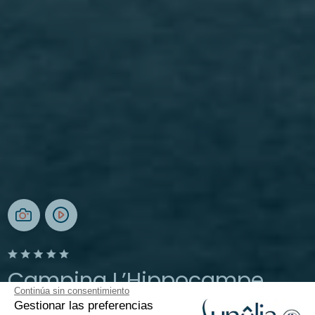
Camping L’Hippocampe
Continúa sin consentimiento
Gestionar las preferencias
Provenza, Volonne