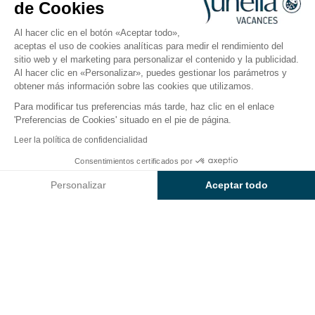
de Cookies
Abierto del
1 de mayo de 2026
al
6 de septiembre de 2026
Al hacer clic en el botón «Aceptar todo»,
aceptas el uso de cookies analíticas para medir el rendimiento del
sitio web y el marketing para personalizar el contenido y la publicidad.
El camping
Alojamientos
Actividades
Cerca del
Al hacer clic en «Personalizar», puedes gestionar los parámetros y
obtener más información sobre las cookies que utilizamos.
Para modificar tus preferencias más tarde, haz clic en el enlace
'Preferencias de Cookies' situado en el pie de página.
Volver
Leer la política de confidencialidad
La parcela Sunêlia Confort
Consentimientos certificados por
Reservar
No disponible en estas fechas
del Camping L'Hippocampe
Personalizar
Aceptar todo
Axeptio consent
Plataforma de Gestión de Consentimiento: Personaliza tus Op
Nuestra plataforma te permite personalizar y gestionar tus ajus
PARCELA
1 / 6