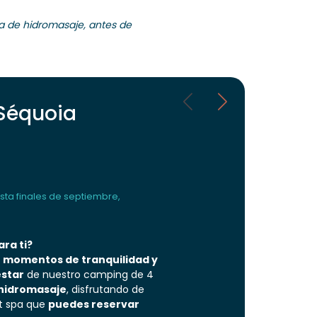
a de hidromasaje, antes de
 Séquoia
ta finales de septiembre,
ra ti?
s
momentos de tranquilidad y
estar
de nuestro camping de 4
 hidromasaje
, disfrutando de
t spa que
puedes reservar