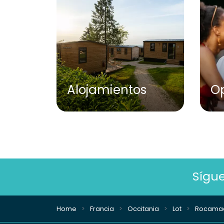
Alojamientos
O
Sígu
Home
Francia
Occitania
Lot
Rocama