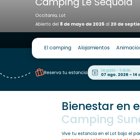
Camping Le Séquoia
Occitania, Lot
Abierto del
8 de mayo de 2026
al
20 de septi
El camping
Alojamientos
Animacio
Llegada - Salida
Reserva tu estancia
Bienestar en e
Camping Sunê
Vive tu estancia en el Lot bajo el p