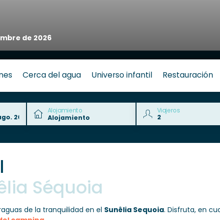
embre de 2026
nes
Cerca del agua
Universo infantil
Restauración
Alojamiento
Viajeros
l
lia Séquoia
araguas de la tranquilidad en el
Sunêlia Sequoia
. Disfruta, en c