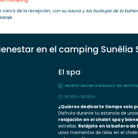
 del camping
.
do cerca de la recepción,
con su sauna y las burbujas de la bañer
masaje
.
ienestar en el camping Sunêlia
El spa
abierto desde mediados de abril has
10:00 h -20:00 h,
¿Quieres dedicarte tiempo solo pa
Disfruta durante tu estancia de uno
relajación en el chalet spa y bien
estrellas.
Relájate en la bañera de
unos momentos de relax en el chale