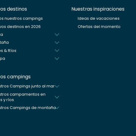
os destinos
Nuestras inspiraciones
os nuestros campings
Ideas de vacaciones
os destinos en 2026
Ofertas del momento
ta
taña
s & Ríos
opa
ros campings
tros Campings junto al mar
stros campamentos en
s y ríos
stros Campings de montaña