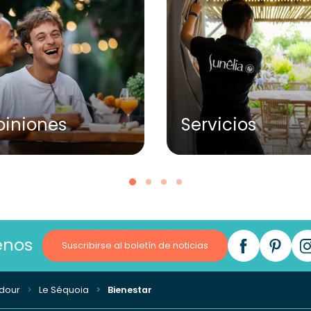
piniones
Servicios
enos
Suscribirse al boletín de noticias
dour
Le Séquoia
Bienestar