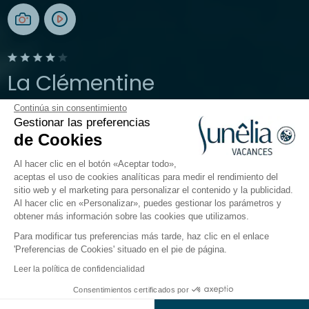
La Clémentine
Continúa sin consentimiento
Les Cévennes, Alès
Gestionar las preferencias
Abierto del
17 de abril de 2026
al
20 de septiembre de
de Cookies
2026
Al hacer clic en el botón «Aceptar todo»,
aceptas el uso de cookies analíticas para medir el rendimiento del
sitio web y el marketing para personalizar el contenido y la publicidad.
El camping
Alojamientos
Actividades
Cerca del
Al hacer clic en «Personalizar», puedes gestionar los parámetros y
obtener más información sobre las cookies que utilizamos.
Para modificar tus preferencias más tarde, haz clic en el enlace
'Preferencias de Cookies' situado en el pie de página.
Volver
Leer la política de confidencialidad
Alojamiento Sunêlia Chalet
Consentimientos certificados por
Reservar
No disponible en estas fechas