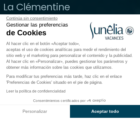
La Clémentine
Continúa sin consentimiento
Les Cévennes, Alès
Gestionar las preferencias
Abierto del
17 de abril de 2026
al
20 de septiembre de
de Cookies
2026
Al hacer clic en el botón «Aceptar todo»,
aceptas el uso de cookies analíticas para medir el rendimiento del
sitio web y el marketing para personalizar el contenido y la publicidad.
ing
Alojamientos
Actividades
Cerca del agua
Uni
Al hacer clic en «Personalizar», puedes gestionar los parámetros y
obtener más información sobre las cookies que utilizamos.
Para modificar tus preferencias más tarde, haz clic en el enlace
Cerga del agua en el camping
'Preferencias de Cookies' situado en el pie de página.
Sunêlia La Clémentine
Leer la política de confidencialidad
Consentimientos certificados por
¿Quieres disfrutar de los 4000 m² del parque
Consultar precios y disponibilidad
acuático?
Personalizar
Aceptar todo
Entre
la piscina exterior climatizada, la piscina de
Axeptio consent
Plataforma de Gestión de Consentimiento: Personaliza tus Op
nado, el lago con playas de arena dorada y la
Nuestra plataforma te permite personalizar y gestionar tus ajus
piscina infantil con juegos acualúdicos
: ¡lo más difícil