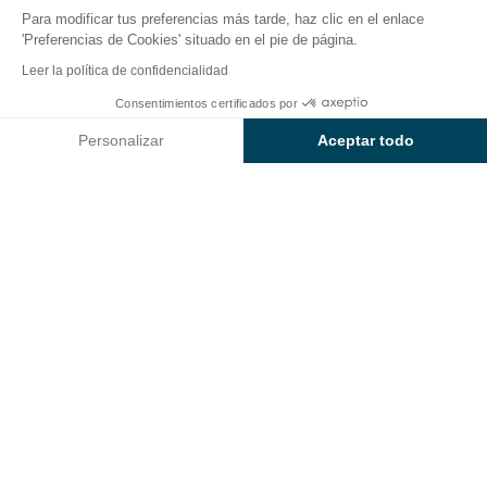
Para modificar tus preferencias más tarde, haz clic en el enlace
'Preferencias de Cookies' situado en el pie de página.
Volver
Leer la política de confidencialidad
Alojamiento Sunêlia Chalet
Consentimientos certificados por
Reservar
No disponible en estas fechas
Luxe de Mon Grand-Père
Personalizar
Aceptar todo
de Camping Le Domaine de
Axeptio consent
Plataforma de Gestión de Consentimiento: Personaliza tus Op
Champé
Nuestra plataforma te permite personalizar y gestionar tus ajus
ALOJAMIENTO
1 / 10