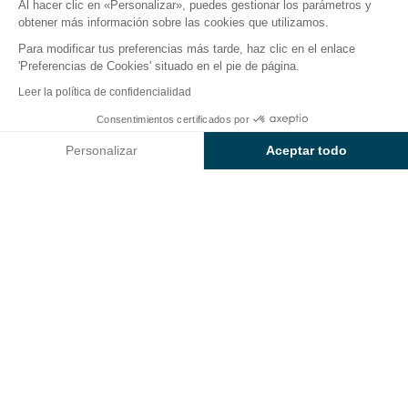
Al hacer clic en «Personalizar», puedes gestionar los parámetros y
obtener más información sobre las cookies que utilizamos.
Para modificar tus preferencias más tarde, haz clic en el enlace
'Preferencias de Cookies' situado en el pie de página.
Volver
Leer la política de confidencialidad
Alojamiento Sunêlia Chalet de
Consentimientos certificados por
Reservar
No disponible en estas fechas
Charlène
Personalizar
Aceptar todo
del Camping Le Domaine de
Axeptio consent
Plataforma de Gestión de Consentimiento: Personaliza tus Op
Champé
Nuestra plataforma te permite personalizar y gestionar tus ajus
ALOJAMIENTO
1 / 8