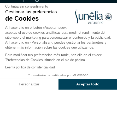
Continúa sin consentimiento
Herault, Portiragnes
Gestionar las preferencias
Abierto del
27 de marzo de 2026
al
30 de septiembre de
de Cookies
2026
Al hacer clic en el botón «Aceptar todo»,
aceptas el uso de cookies analíticas para medir el rendimiento del
sitio web y el marketing para personalizar el contenido y la publicidad.
El camping
Alojamientos
Actividades
Cerca del
Al hacer clic en «Personalizar», puedes gestionar los parámetros y
obtener más información sobre las cookies que utilizamos.
Para modificar tus preferencias más tarde, haz clic en el enlace
'Preferencias de Cookies' situado en el pie de página.
Volver
Leer la política de confidencialidad
Alojamiento Sunêlia Mobil-
Desde
Consentimientos certificados por
Reservar
1.480€
Home Prestige
Personalizar
Aceptar todo
de Camping Les Sablons
Axeptio consent
Plataforma de Gestión de Consentimiento: Personaliza tus Op
Nuestra plataforma te permite personalizar y gestionar tus ajus
ALOJAMIENTO
1 / 8