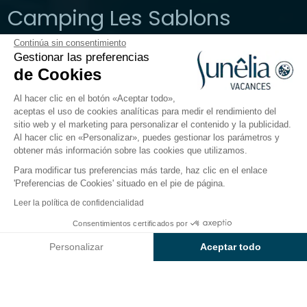
Camping Les Sablons
Continúa sin consentimiento
Herault, Portiragnes
Gestionar las preferencias
Abierto del
27 de marzo de 2026
al
30 de septiembre de
de Cookies
2026
Al hacer clic en el botón «Aceptar todo»,
aceptas el uso de cookies analíticas para medir el rendimiento del
sitio web y el marketing para personalizar el contenido y la publicidad.
El camping
Alojamientos
Actividades
Cerca del
Al hacer clic en «Personalizar», puedes gestionar los parámetros y
obtener más información sobre las cookies que utilizamos.
Para modificar tus preferencias más tarde, haz clic en el enlace
'Preferencias de Cookies' situado en el pie de página.
Volver
Leer la política de confidencialidad
Alojamiento Sunêlia Mobil-
Consentimientos certificados por
Reservar
No disponible en estas fechas
Home Confort
Personalizar
Aceptar todo
de Camping Les Sablons
Axeptio consent
Plataforma de Gestión de Consentimiento: Personaliza tus Op
Nuestra plataforma te permite personalizar y gestionar tus ajus