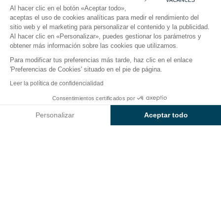
Al hacer clic en el botón «Aceptar todo»,
aceptas el uso de cookies analíticas para medir el rendimiento del
sitio web y el marketing para personalizar el contenido y la publicidad.
El camping
Alojamientos
Actividades
Cerca del
Al hacer clic en «Personalizar», puedes gestionar los parámetros y
obtener más información sobre las cookies que utilizamos.
Para modificar tus preferencias más tarde, haz clic en el enlace
'Preferencias de Cookies' situado en el pie de página.
Volver
Leer la política de confidencialidad
Alojamiento Sûnelia de
Consentimientos certificados por
Reservar
No disponible en estas fechas
Prestigio
Personalizar
Aceptar todo
del Camping Sunêlia
Axeptio consent
Plataforma de Gestión de Consentimiento: Personaliza tus Op
L'Orangerie de Lanniron
Nuestra plataforma te permite personalizar y gestionar tus ajus
ALOJAMIENTO
1 / 8