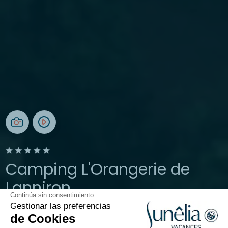
Camping L'Orangerie de
Lanniron
Continúa sin consentimiento
Gestionar las preferencias
Bretaña, Quimper
de Cookies
Abierto todo el año