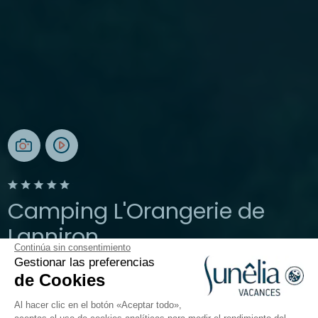
Camping L'Orangerie de
Lanniron
Continúa sin consentimiento
Gestionar las preferencias
Bretaña, Quimper
de Cookies
Abierto todo el año
Al hacer clic en el botón «Aceptar todo»,