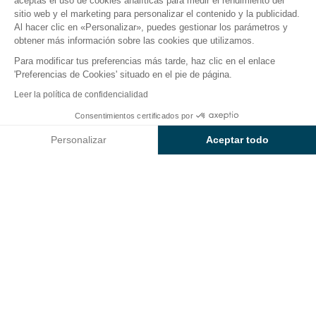
aceptas el uso de cookies analíticas para medir el rendimiento del
sitio web y el marketing para personalizar el contenido y la publicidad.
El camping
Alojamientos
Actividades
Cerca del
Al hacer clic en «Personalizar», puedes gestionar los parámetros y
obtener más información sobre las cookies que utilizamos.
Para modificar tus preferencias más tarde, haz clic en el enlace
'Preferencias de Cookies' situado en el pie de página.
Volver
Leer la política de confidencialidad
Oferta Golf Dúo Lujo
Consentimientos certificados por
Reservar
No disponible en estas fechas
del Camping
Sunêlia
Personalizar
Aceptar todo
L'Orangerie de Lanniron
Axeptio consent
Plataforma de Gestión de Consentimiento: Personaliza tus Op
Nuestra plataforma te permite personalizar y gestionar tus ajus
ALOJAMIENTO
1 / 7