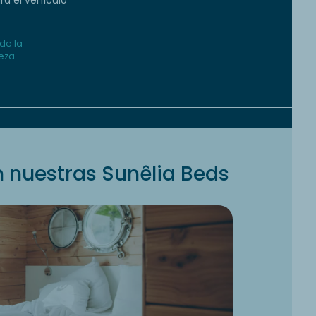
de la
leza
 nuestras Sunêlia Beds