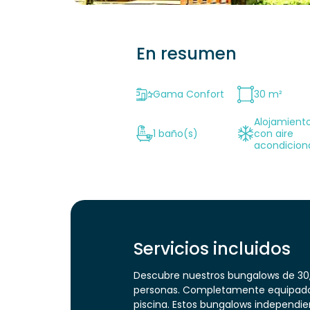
En resumen
Gama Confort
30 m²
Alojamient
1 baño(s)
con aire
acondicio
Servicios incluidos
Descubre nuestros bungalows de 30,
personas. Completamente equipados 
piscina. Estos bungalows independie