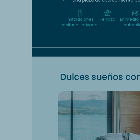
Instalaciones
Terraza
En medio 
sanitarias privadas
natural
Dulces sueños con