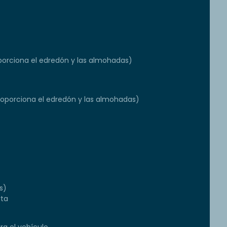
orciona el edredón y las almohadas)
proporciona el edredón y las almohadas)
s)
rta
a el vehículo