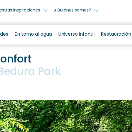
estras inspiraciones
¿Quiénes somos?
ades
En torno al agua
Universo infantil
Restauración
onfort
Bedura Park