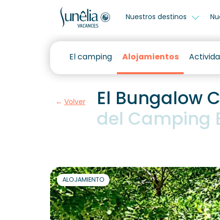
Nuestros destinos
Nu
El camping
Alojamientos
Activid
El Bungalow C
Volver
del Camping 
ALOJAMIENTO