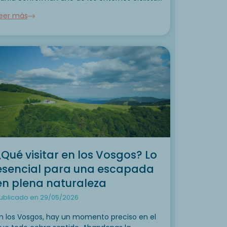
ás bonitos del Atlántico, con cerca de 315 km
eer más
e carriles bici...
¿Qué visitar en los Vosgos? Lo
esencial para una escapada
en plena naturaleza
ublicado en 29/05/2026
n los Vosgos, hay un momento preciso en el