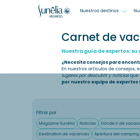
Nuestros destinos
Nu
Carnet de vac
Nuestra guía de expertos: s
¿Necesita consejos para encont
En nuestros artículos de consejos,
lugares por descubrir y noticias
que l
por nuestro equipo de expertos 
Filtrar por
Magazine Sunêlia
Noticias
Dónde ir de vacac
Destination de vacances
Apertura del camping