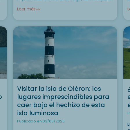
durante una excursión o las noches
m
Leer más
L
contemplando las estrellas desde la terraza de
d
una casa móvil....
Visitar la isla de Oléron: los
o
lugares imprescindibles para
caer bajo el hechizo de esta
isla luminosa
P
Publicado en 03/06/2026
E