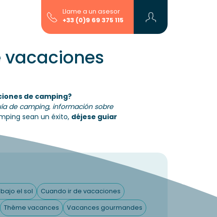
Llame a un asesor
+33 (0)9 69 375 115
e vacaciones
aciones de camping?
uía de camping, información sobre
amping sean un éxito,
déjese guiar
bajo el sol
Cuando ir de vacaciones
Thème vacances
Vacances gourmandes