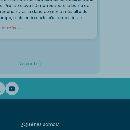
el Pilat se eleva 110 metros sobre la bahía de
rcachon y es la duna de arena más alta de
uropa, recibiendo cada año a más de un
illón de visitantes. Escalarla sigue siendo la
eer más
xperiencia...
Siguiente
¿Quiénes somos?