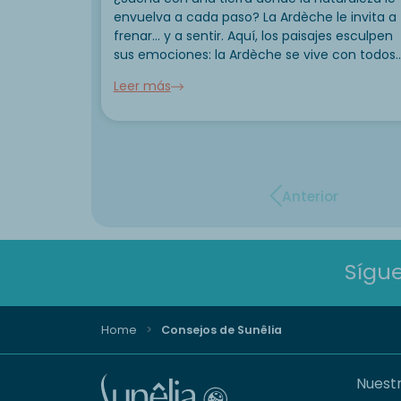
envuelva a cada paso? La Ardèche le invita a
frenar... y a sentir. Aquí, los paisajes esculpen
sus emociones: la Ardèche se vive con todos
los sentidos. Los acantilados calcáreos se
Leer más
sumergen en aguas cristalinas, las carreteras..
Anterior
Sígu
Home
Consejos de Sunêlia
Nuestr