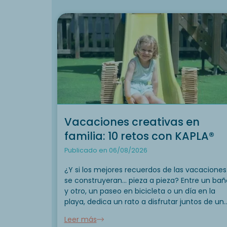
Vacaciones creativas en
familia: 10 retos con KAPLA®
Publicado en 06/08/2026
¿Y si los mejores recuerdos de las vacaciones
se construyeran… pieza a pieza? Entre un bañ
y otro, un paseo en bicicleta o un día en la
playa, dedica un rato a disfrutar juntos de un
actividad que une a todas las generaciones.
Leer más
Con sus...