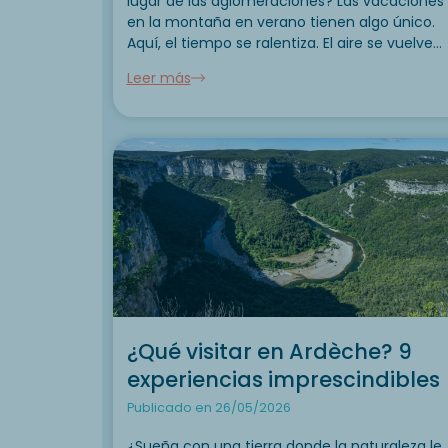
lugar de las aglomeraciones? Las vacaciones
en la montaña en verano tienen algo único.
Aquí, el tiempo se ralentiza. El aire se vuelve
más ligero. Cada día ofrece un nuevo terreno
Leer más
de juego para los amantes...
¿Qué visitar en Ardèche? 9
experiencias imprescindibles
Publicado en 26/05/2026
¿Sueña con una tierra donde la naturaleza le