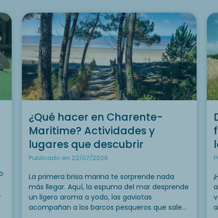
¿Qué hacer en Charente-
Maritime? Actividades y
lugares que descubrir
Publicado en 22/07/2026
P
o
La primera brisa marina te sorprende nada
¡
más llegar. Aquí, la espuma del mar desprende
a
a
un ligero aroma a yodo, las gaviotas
v
acompañan a los barcos pesqueros que salen
a
lentamente de los puertos y las mareas
p