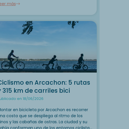
eer más
 la tranquilidad, el mes de agosto nos invita a
ajar el ritmo, a respirar...
Ciclismo en Arcachon: 5 rutas
y 315 km de carriles bici
ublicado en 18/06/2026
ontar en bicicleta por Arcachon es recorrer
na costa que se despliega al ritmo de los
inos y las cabañas de ostras. La ciudad y su
ahía conforman uno de los entornos ciclistas