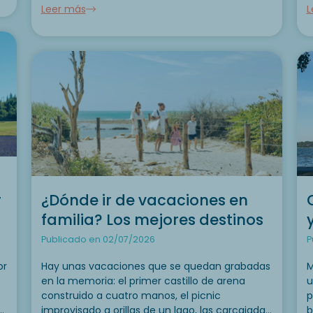
Leer más
L
dibujan cada día un nuevo paisaje. La
a
Charente-Maritime posee...
b
r
¿Dónde ir de vacaciones en
familia? Los mejores destinos
Publicado en 02/07/2026
P
or
Hay unas vacaciones que se quedan grabadas
M
en la memoria: el primer castillo de arena
u
construido a cuatro manos, el picnic
p
s
improvisado a orillas de un lago, las carcajadas
b