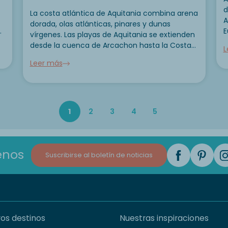
d
La costa atlántica de Aquitania combina arena
A
dorada, olas atlánticas, pinares y dunas
E
vírgenes. Las playas de Aquitania se extienden
m
desde la cuenca de Arcachon hasta la Costa
L
.
e
Vasca y ofrecen una rara variedad de
Leer más
ambientes. En esta guía, le presentamos las 5
calas más...
1
2
3
4
5
enos
Suscribirse al boletín de noticias
os destinos
Nuestras inspiraciones