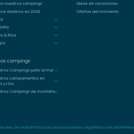
os nuestros campings
Ideas de vacaciones
os destinos en 2026
Ofertas del momento
ta
taña
s & Ríos
opa
ros campings
tros Campings junto al mar
stros campamentos en
s y ríos
stros Campings de montaña
s
erales de venta
Política de privacidad
Aviso legal
Plano del sitio
Prefer
 de privacidad, garantizando el cumplimiento de las regulaciones. Perso