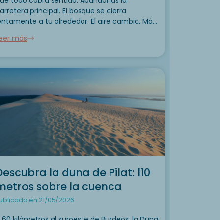
ue todo cobra sentido. Abandonas la
arretera principal. El bosque se cierra
entamente a tu alrededor. El aire cambia. Más
resco. Más puro. Bajas la ventanilla. El olor a
eer más
esina calentada por el sol recorre la...
Descubra la duna de Pilat: 110
metros sobre la cuenca
ublicado en 21/05/2026
 60 kilómetros al suroeste de Burdeos, la Duna