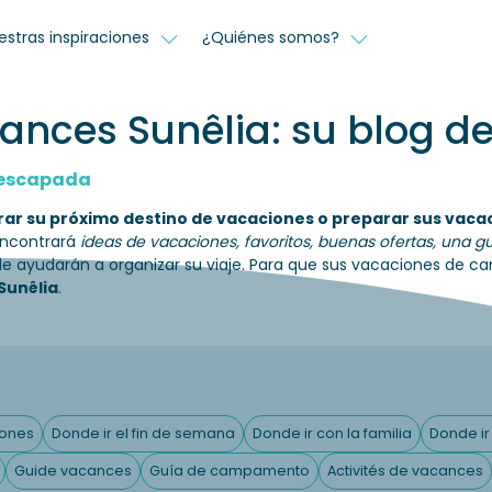
estras inspiraciones
¿Quiénes somos?
ances Sunêlia: su blog d
u escapada
rar su próximo destino de vacaciones o preparar sus vac
 encontrará
ideas de vacaciones, favoritos, buenas ofertas, una g
e ayudarán a organizar su viaje. Para que sus vacaciones de c
Sunêlia
.
iones
Donde ir el fin de semana
Donde ir con la familia
Donde ir 
Guide vacances
Guía de campamento
Activités de vacances