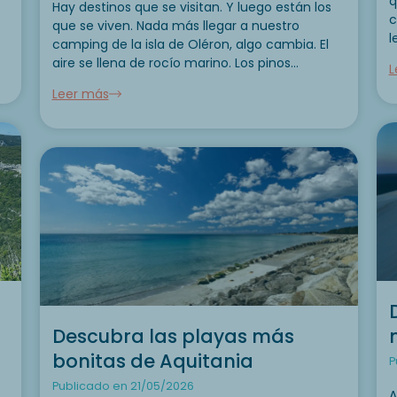
q
Hay destinos que se visitan. Y luego están los
c
que se viven. Nada más llegar a nuestro
l
camping de la isla de Oléron, algo cambia. El
f
aire se llena de rocío marino. Los pinos
L
r
marítimos esparcen su cálido perfume. Los
Leer más
carriles bici serpentean entre océano,...
Descubra las playas más
bonitas de Aquitania
P
Publicado en 21/05/2026
A