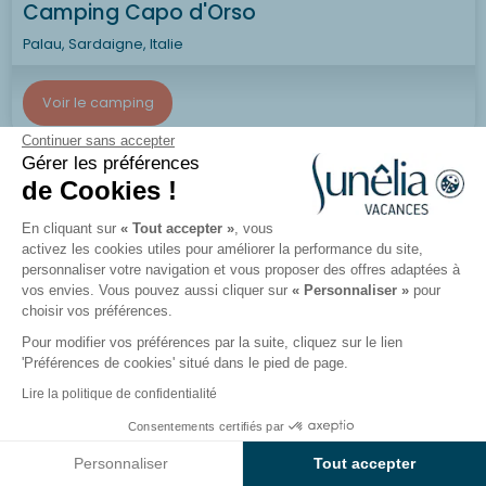
Camping Capo d'Orso
Palau, Sardaigne, Italie
Voir le camping
Continuer sans accepter
Gérer les préférences
de Cookies !
Sunny d'Or
En cliquant sur
« Tout accepter »
, vous
activez les cookies utiles pour améliorer la performance du site,
personnaliser votre navigation et vous proposer des offres adaptées à
vos envies. Vous pouvez aussi cliquer sur
« Personnaliser »
pour
choisir vos préférences.
Pour modifier vos préférences par la suite, cliquez sur le lien
'Préférences de cookies' situé dans le pied de page.
Lire la politique de confidentialité
Consentements certifiés par
Voir les résultats sur la carte
Personnaliser
Tout accepter