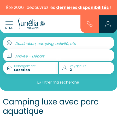
Été 2026 : découvrez les
dernières disponibilités
!
MENU
Destination, camping, activité, etc
Arrivée - Départ
Hébergement
Voyageurs
Filtrer ma recherche
Camping luxe avec parc
aquatique