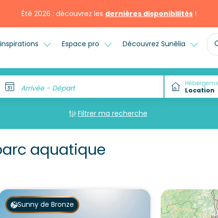
Été 2026 : découvrez les
dernières disponibilités
!
inspirations
Espace pro
Découvrez Sunêlia
Hébergeme
Arrivée - Départ
Filtrer ma recherche
arc aquatique
Sunny de Bronze