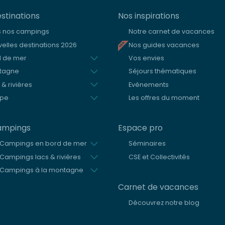
stinations
Nos inspirations
s nos campings
Notre carnet de vacances
elles destinations 2026
Nos guides vacances
d de mer
Vos envies
tagne
Séjours thématiques
 & rivières
Evénements
ope
Les offres du moment
ampings
Espace pro
 Campings en bord de mer
Séminaires
Campings lacs & rivières
CSE et Collectivités
 Campings à la montagne
Carnet de vacances
Découvrez notre blog