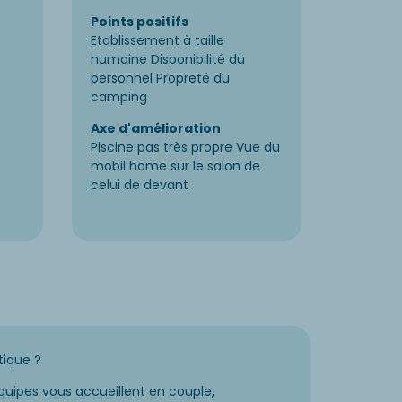
Points positifs
Points p
Etablissement à taille
Grand 
humaine Disponibilité du
caravane
personnel Propreté du
propre,
camping
assez g
Axe d'amélioration
Axe d'a
Piscine pas très propre Vue du
Snack a o
mobil home sur le salon de
celui de devant
tique ?
uipes vous accueillent en couple,