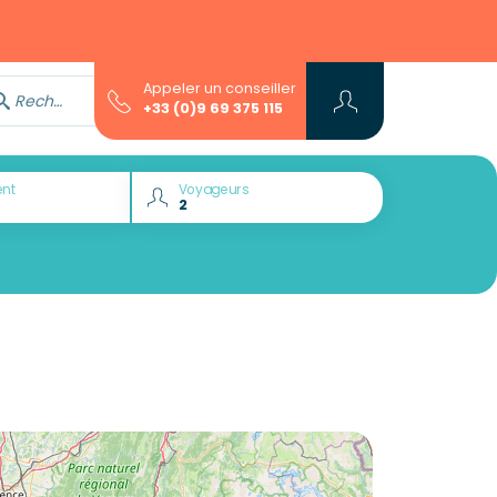
Appeler un conseiller
Rechercher avec l'assistant...
+33 (0)9 69 375 115
nt
Voyageurs
Envie de découvrir :