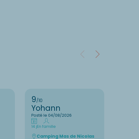
9
9
/10
/10
Yohann
Pasc
Posté le 04/08/2026
Posté le
14 j
En famille
14 j
En fam
Camping Mas de Nicolas
Campi