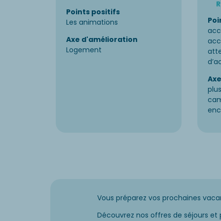
Points positifs
Poi
Les animations
acc
Axe d'amélioration
acc
Logement
att
d’a
Axe
plu
cam
enc
Vous préparez vos prochaines vaca
Découvrez nos offres de séjours et