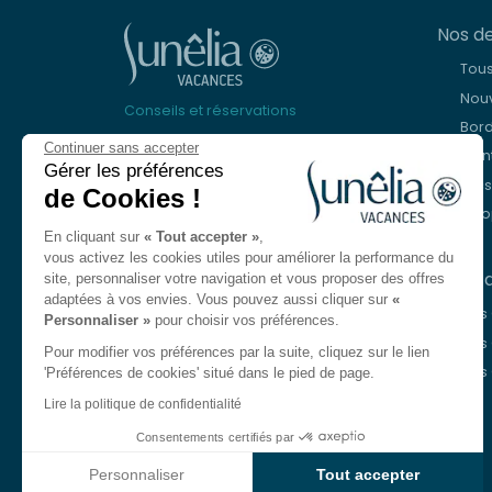
Nos de
Tou
Nouv
Conseils et réservations
Bor
+33 (0)9 69 375 115
Continuer sans accepter
Mon
Gérer les préférences
Lacs
de Cookies !
À votre écoute
Eur
du lundi au vendredi de 8h30 à 18h30.
En cliquant sur
« Tout accepter »
,
Le samedi de 10h à 13h et de 14h à 17h
vous activez les cookies utiles pour améliorer la performance du
Nos c
site, personnaliser votre navigation et vous proposer des offres
Nous contacter
adaptées à vos envies. Vous pouvez aussi cliquer sur
«
Nos
Personnaliser »
pour choisir vos préférences.
Langue
FR
Nos 
Pour modifier vos préférences par la suite, cliquez sur le lien
Nos
'Préférences de cookies' situé dans le pied de page.
Anglais
Lire la politique de confidentialité
Allemand
Consentements certifiés par
Italien
Personnaliser
Tout accepter