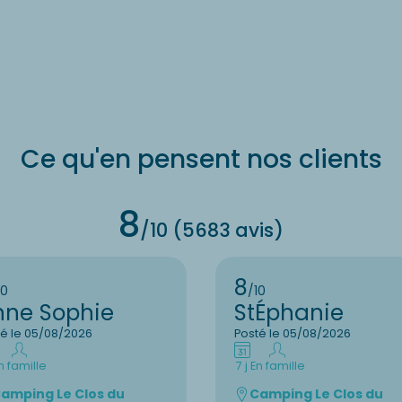
Ce qu'en pensent nos clients
8
/10 (5683 avis)
8
10
/10
nne Sophie
StÉphanie
té le 05/08/2026
Posté le 05/08/2026
n famille
7 j
En famille
amping Le Clos du
Camping Le Clos du