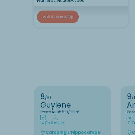
Prunières, Hautes-Alpes
Voir le camping
8
9
/10
/
Guylene
A
Posté le 05/08/2026
Pos
14 j
En famille
7 j
E
Camping L’Hippocampe
C