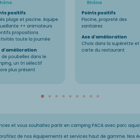
Rhône
Rhône
nts positifs
Points positifs
ès plage et piscine. équipe
Piscine, propreté des
ueillante ++ animateurs
sanitaires
entifs propositions
Axe d'amélioration
ctivités toute la journée
Choix dans la supérette et
 d'amélioration
carte du restaurant
s de poubelles dans le
ping, un tri sélectif
ore plus présent
nces et vous souhaitez partir en camping PACA avec parc aqua
 profitez de nos équipements et services haut de gamme. Nos éq