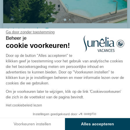
8.1/10
175 beoordelingen
Ga door zonder toestemming
Camping Villaggio dei Fiori
Beheer je
cookie voorkeuren!
Ligurië, San Remo
Door op de button "Alles accepteren" te
klikken geef je toestemming voor het gebruik van analytische cookies
Bekijk de camping
die het bezoekersgedrag meten om persoonlijke inhoud en
advertenties te kunnen bieden. Door op "Voorkeuren instellen" te
klikken kun je je instellingen beheren en meer informatie lezen over de
cookies die we gebruiken.
Om je voorkeuren later te wijzigen, klik op de link 'Cookievoorkeuren'
die zich in de voettekst van de pagina bevindt.
Het cookiebeleid lezen
Instellingen goedgekeurd door
Bekijk de resultaten op de kaart
Voorkeuren instellen
Alles accepteren