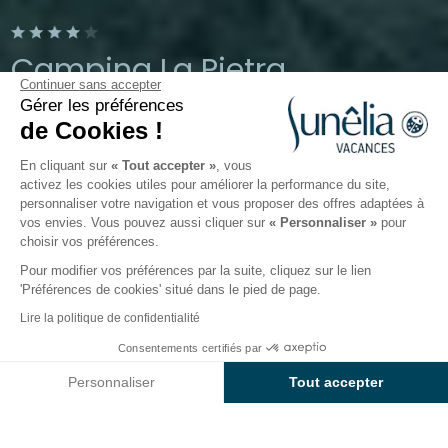
Camping La Pietra
Continuer sans accepter
Gérer les préférences
Pietracorbara, Haute-Corse, France
de Cookies !
Ouvert du
1 mai 2026
au
30 septembre 2026
En cliquant sur
« Tout accepter »
, vous
activez les cookies utiles pour améliorer la performance du site,
personnaliser votre navigation et vous proposer des offres adaptées à
Le camping
Hébergements
Activités
Autour de l
vos envies. Vous pouvez aussi cliquer sur
« Personnaliser »
pour
choisir vos préférences.
Pour modifier vos préférences par la suite, cliquez sur le lien
Les hébergements du camping
'Préférences de cookies' situé dans le pied de page.
Sunêlia La Pietra
Lire la politique de confidentialité
Consentements certifiés par
Vous souhaitez un
hébergement haut de gamme
Voir prix et disponibilités
pour votre famille au cœur du
Cap Corse
? À
Personnaliser
Tout accepter
seulement
600 mètres de la plage de
Axeptio consent
Plateforme de Gestion du Consentement : Personnalisez vos O
Pietracorbara
, appuyez sur pause dans notre