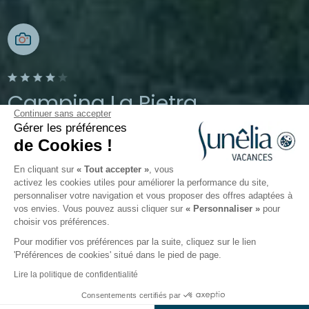
Camping La Pietra
Continuer sans accepter
Gérer les préférences
Pietracorbara, Haute-Corse, France
de Cookies !
Ouvert du
1 mai 2026
au
30 septembre 2026
En cliquant sur
« Tout accepter »
, vous
activez les cookies utiles pour améliorer la performance du site,
personnaliser votre navigation et vous proposer des offres adaptées à
s
Activités
Autour de l'eau
Monde de l'enfant
Re
vos envies. Vous pouvez aussi cliquer sur
« Personnaliser »
pour
choisir vos préférences.
Pour modifier vos préférences par la suite, cliquez sur le lien
Monde de l'enfant du camping
'Préférences de cookies' situé dans le pied de page.
Sunêlia La Pietra
Lire la politique de confidentialité
Consentements certifiés par
Mais oui, l’école est finie ! Ni une ni deux, vos enfants
Voir prix et disponibilités