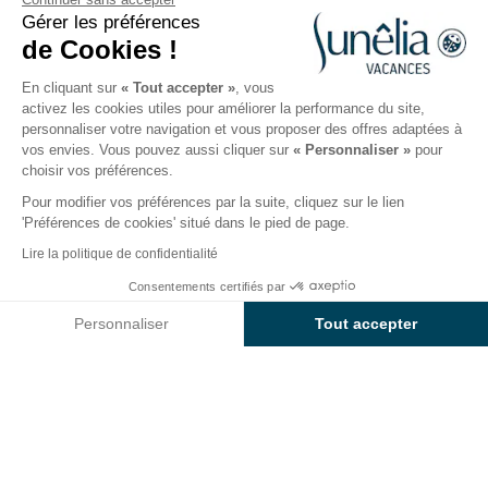
Gérer les préférences
Pietracorbara, Haute-Corse, France
de Cookies !
Ouvert du
1 mai 2026
au
30 septembre 2026
En cliquant sur
« Tout accepter »
, vous
activez les cookies utiles pour améliorer la performance du site,
personnaliser votre navigation et vous proposer des offres adaptées à
ing
Hébergements
Activités
Autour de l'eau
Mo
vos envies. Vous pouvez aussi cliquer sur
« Personnaliser »
pour
choisir vos préférences.
Pour modifier vos préférences par la suite, cliquez sur le lien
Autour de l'eau au camping
'Préférences de cookies' situé dans le pied de page.
Sunêlia La Pietra
Lire la politique de confidentialité
Consentements certifiés par
En
Corse
, chaque journée se teinte de bleu. Celui du
Voir prix et disponibilités
ciel limpide, celui de la mer qui miroite au loin, et celui
Personnaliser
Tout accepter
de la
piscine extérieure
du camping. Au Sunêlia La
Axeptio consent
Plateforme de Gestion du Consentement : Personnalisez vos O
Pietra, votre séjour se transforme en parenthèse
Notre plateforme vous permet d'adapter et de gérer vos paramètr
marine au sein d’un paysage préservé.
Dans ses
450 m² d’espace aquatique
entouré par
la nature, combinez farniente sur les transats et