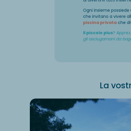
Ogni insieme possiede
che invitano a vivere a
piscina privata
che div
Il piccolo plus
? Apprez
gli asciugamani da ba
La vost