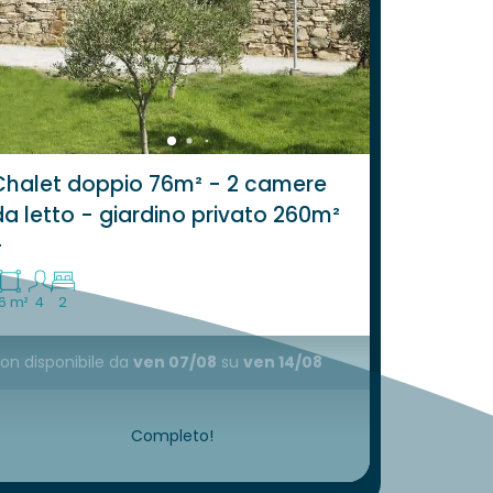
Chalet doppio 76m² - 2 camere
da letto - giardino privato 260m²
-
6 m²
4
2
on disponibile
da
ven 07/08
su
ven 14/08
Completo!