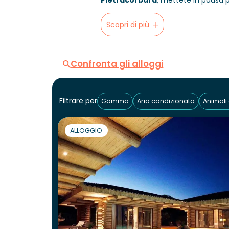
Pietracorbara
, mettete in pausa p
Scopri di più
Confronta gli alloggi
Filtrare per
Gamma
Aria condizionata
Animali
ALLOGGIO