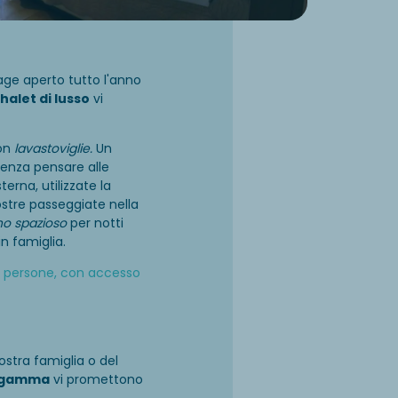
illage aperto tutto l'anno
chalet di lusso
vi
on
lavastoviglie.
Un
enza pensare alle
rna, utilizzate la
vostre passeggiate nella
no spazioso
per notti
in famiglia.
 6 persone, con accesso
ostra famiglia o del
a gamma
vi promettono