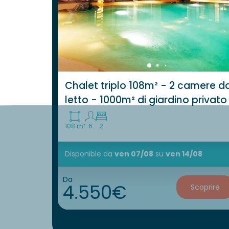
Chalet triplo 108m² - 2 camere d
letto - 1000m² di giardino privato
108 m²
6
2
Disponible
da
ven 07/08
su
ven 14/08
Da
4.550€
Scoprire