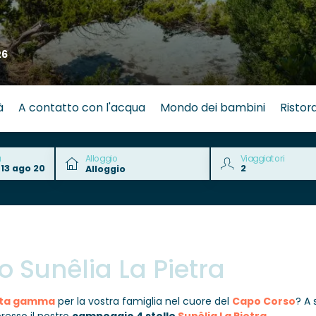
26
à
A contatto con l'acqua
Mondo dei bambini
Ristor
a
Alloggio
Viaggiatori
o
Sunêlia La Pietra
alta gamma
per la vostra famiglia nel cuore del
Capo Corso
? A 