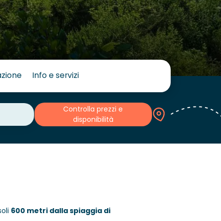
azione
Info e servizi
Controlla prezzi e
disponibilità
soli
600 metri dalla spiaggia di