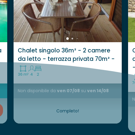
a
Chalet singolo 36m² - 2 camere
da letto - terrazza privata 70m² -
36 m²
4
2
7
Non disponibile
da
ven 07/08
su
ven 14/08
N
Completo!