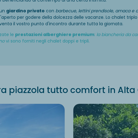
 un
giardino privato
con
barbecue, lettini prendisole, amaca e
ll'aperto per godere della dolcezza delle vacanze. Lo chalet tripl
enta il vostro punto d'incontro durante tutta la giornata.
zate le
prestazioni alberghiere premium
:
la biancheria da ca
gno
vi sono forniti negli chalet doppi e tripli.
ra piazzola tutto comfort in Alta