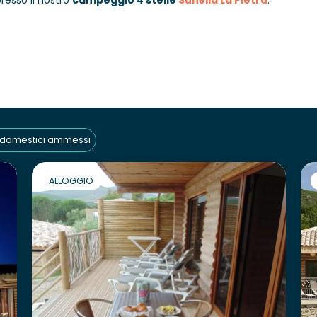
resso il nostro
campeggio 4 stelle
Sunêlia La Pietra
.
 domestici ammessi
ALLOGGIO