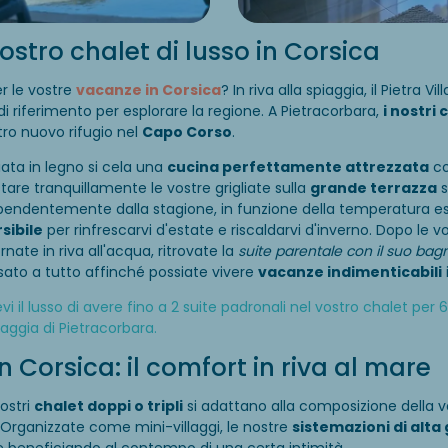
vostro chalet di lusso in Corsica
er le vostre
vacanze in Corsica
? In riva alla spiaggia, il Pietra V
di riferimento per esplorare la regione. A Pietracorbara,
i nostri 
tro nuovo rifugio nel
Capo Corso
.
ciata in legno si cela una
cucina perfettamente attrezzata
c
re tranquillamente le vostre grigliate sulla
grande terrazza
s
pendentemente dalla stagione, in funzione della temperatura este
sibile
per rinfrescarvi d'estate e riscaldarvi d'inverno. Dopo le 
nate in riva all'acqua, ritrovate la
suite parentale con il suo bag
sato a tutto affinché possiate vivere
vacanze indimenticabili
i il lusso di avere fino a 2 suite padronali nel vostro chalet per
iaggia di Pietracorbara.
Corsica: il comfort in riva al mare
ostri
chalet doppi o tripli
si adattano alla composizione della v
 Organizzate come mini-villaggi, le nostre
sistemazioni di alt
eme beneficiando al contempo di una certa intimità.