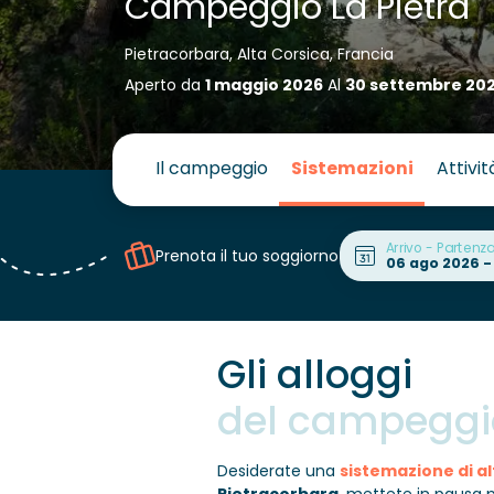
Campeggio La Pietra
Pietracorbara, Alta Corsica, Francia
Aperto da
1 maggio 2026
Al
30 settembre 20
Il campeggio
Sistemazioni
Attivit
Arrivo - Partenz
Prenota il tuo soggiorno
Gli alloggi
del campeggi
Desiderate una
sistemazione di 