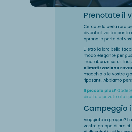
Prenotate il 
Cercate la perla rara p
diventa il vostro punto 
aprono le porte del vos
Dietro la loro bella fac
modo elegante per gusta
incombenze serali. Indi
climatizzazione rever
macchia o le vostre gior
riposanti. Abbiamo pen
Il piccolo plus?
Godetev
diretto e privato alla sp
Campeggio in 
Viaggiate in gruppo? I n
vostro gruppo di amici.
di divertirvi tutti insi