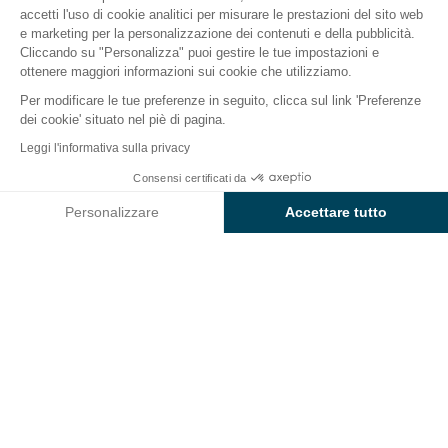
accetti l'uso di cookie analitici per misurare le prestazioni del sito web
e marketing per la personalizzazione dei contenuti e della pubblicità.
cqua
Mondo dei bambini
Ristorazione
Info e servizi
Cliccando su "Personalizza" puoi gestire le tue impostazioni e
ottenere maggiori informazioni sui cookie che utilizziamo.
Per modificare le tue preferenze in seguito, clicca sul link 'Preferenze
Servizi e informationi pratiche
dei cookie' situato nel piè di pagina.
del camping
Leggi l'informativa sulla privacy
Sunêlia La Pietra
Consensi certificati da
Controlla prezzi e disponibilità
Personalizzare
Accettare tutto
Renda più semplici le sue vacanze e approfitti
pienamente dei servizi e dei negozi messi a
Axeptio consent
Piattaforma di Gestione del Consenso: Personalizza le tue opzi
disposizione dal
camping Sunêlia La Pietra
. Qui ogni
La nostra piattaforma ti consente di personalizzare e gestire le
dettaglio è stato pensato affinché lei e la sua famiglia
possiate assaporare ogni momento.
Le attrezzature e i servizi del campeggio