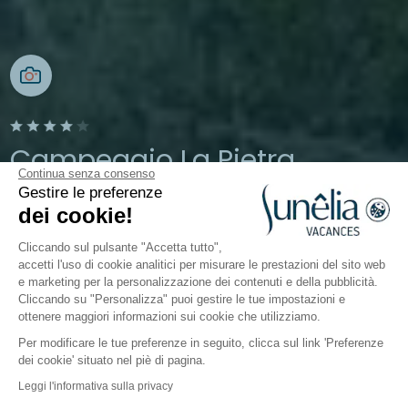
Campeggio La Pietra
Continua senza consenso
Gestire le preferenze
Pietracorbara, Alta Corsica, Francia
dei cookie!
Aperto da
1 maggio 2026
Al
30 settembre 2026
Cliccando sul pulsante "Accetta tutto",
accetti l'uso di cookie analitici per misurare le prestazioni del sito web
e marketing per la personalizzazione dei contenuti e della pubblicità.
Il campeggio
Sistemazioni
Attività
A contatto co
Cliccando su "Personalizza" puoi gestire le tue impostazioni e
ottenere maggiori informazioni sui cookie che utilizziamo.
Per modificare le tue preferenze in seguito, clicca sul link 'Preferenze
Attività di campeggio
dei cookie' situato nel piè di pagina.
Sunêlia
La Pietra
Leggi l'informativa sulla privacy