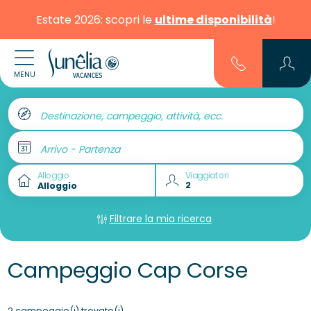
Estate 2026: scopri le
ultime disponibilità
!
MENU
Destinazione, campeggio, attività, ecc.
Arrivo - Partenza
Alloggio
Viaggiatori
Filtrare la mia ricerca
Campeggio Cap Corse
2 campeggio(i) trovato(i)