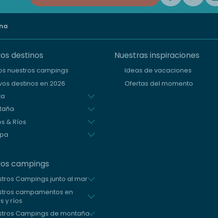
ina
os destinos
Nuestras inspiraciones
os nuestros campings
Ideas de vacaciones
os destinos en 2026
Ofertas del momento
ta
taña
s & Ríos
opa
ros campings
tros Campings junto al mar
stros campamentos en
s y ríos
stros Campings de montaña