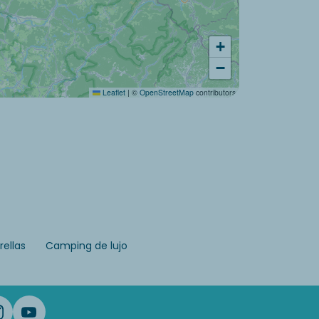
+
−
Leaflet
|
©
OpenStreetMap
contributors
ellas
Camping de lujo