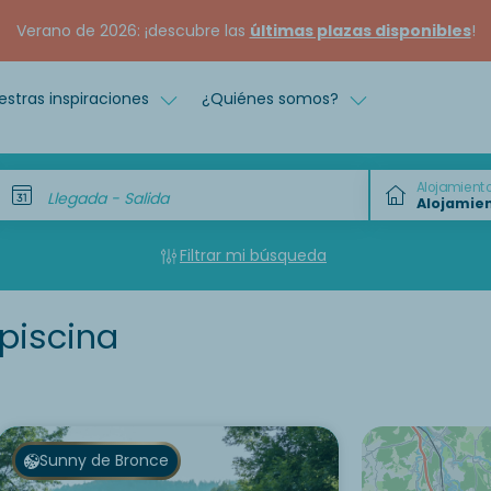
Verano de 2026: ¡descubre las
últimas plazas disponibles
!
estras inspiraciones
¿Quiénes somos?
Alojamient
Llegada - Salida
Filtrar mi búsqueda
piscina
Sunny de Bronce