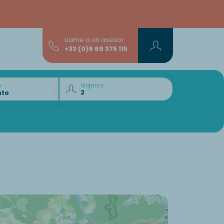
Llame a un asesor
+33 (0)9 69 375 115
o
Viajeros
¿Quiere descubrir :