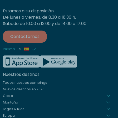
Estamos a su disposición
De lunes a viernes, de 8.30 a 18.30 h.
Sábado de 10:00 a 13:00 y de 14:00 a 17:00
Contactarnos
Idioma
ES
Francés
Inglés
Nuestros destinos
Alemán
Todos nuestros campings
Italiano
Nuevos destinos en 2026
Holandés
Costa
Montaña
Lagos & Ríos
Europa