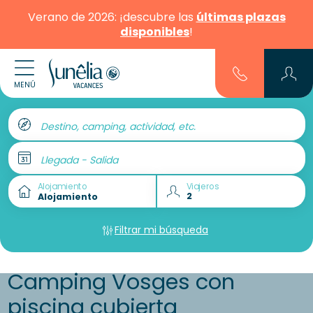
Verano de 2026: ¡descubre las
últimas plazas
disponibles
!
MENÚ
Destino, camping, actividad, etc.
Llegada - Salida
Alojamiento
Viajeros
Filtrar mi búsqueda
Camping Vosges con
piscina cubierta