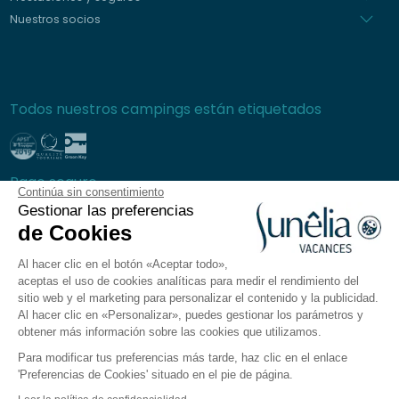
Nuestros socios
Todos nuestros campings están etiquetados
Pago seguro
Continúa sin consentimiento
Gestionar las preferencias
de Cookies
Al hacer clic en el botón «Aceptar todo»,
Preguntas frecuentes
aceptas el uso de cookies analíticas para medir el rendimiento del
Condiciones generales de venta
sitio web y el marketing para personalizar el contenido y la publicidad.
Al hacer clic en «Personalizar», puedes gestionar los parámetros y
Política de privacidad
obtener más información sobre las cookies que utilizamos.
Aviso legal
Para modificar tus preferencias más tarde, haz clic en el enlace
Plano del sitio
'Preferencias de Cookies' situado en el pie de página.
Preferencias de cookies