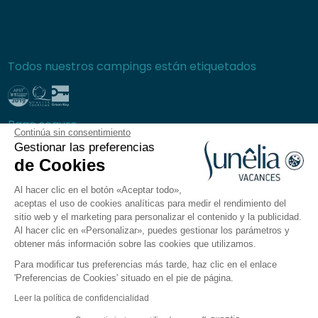
Todos nuestros campings están etiquetados
Pago seguro
Continúa sin consentimiento
Gestionar las preferencias
de Cookies
Al hacer clic en el botón «Aceptar todo»,
Preguntas frecuentes
aceptas el uso de cookies analíticas para medir el rendimiento del
Condiciones generales de venta
sitio web y el marketing para personalizar el contenido y la publicidad.
Al hacer clic en «Personalizar», puedes gestionar los parámetros y
Política de privacidad
obtener más información sobre las cookies que utilizamos.
Aviso legal
Para modificar tus preferencias más tarde, haz clic en el enlace
Plano del sitio
'Preferencias de Cookies' situado en el pie de página.
Preferencias de cookies
Leer la política de confidencialidad
La aplicación Sunêlia