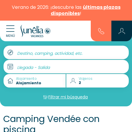
Verano de 2026: ¡descubre las
últimas plazas
disponibles
!
MENÚ
Destino, camping, actividad, etc.
Llegada - Salida
Alojamiento
Viajeros
Filtrar mi búsqueda
Camping Vendée con
piscina