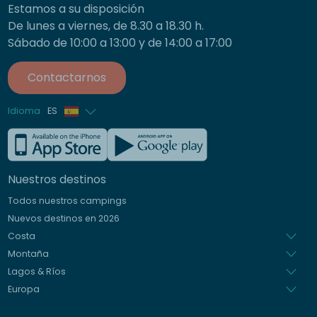
Estamos a su disposición
De lunes a viernes, de 8.30 a 18.30 h.
Sábado de 10:00 a 13:00 y de 14:00 a 17:00
Contactarnos
Idioma
ES
Francés
Inglés
Nuestros destinos
Alemán
Todos nuestros campings
Italiano
Nuevos destinos en 2026
Holandés
Costa
Montaña
Lagos & Ríos
Europa