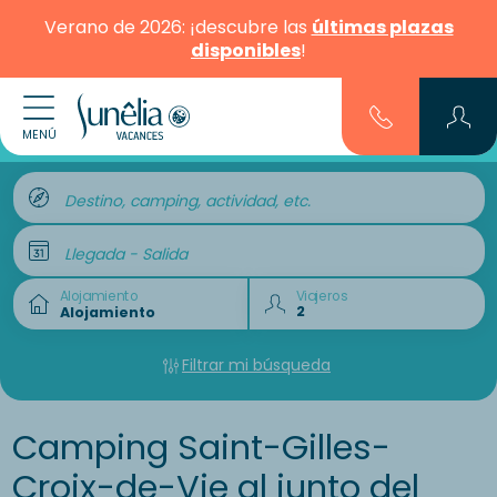
Verano de 2026: ¡descubre las
últimas plazas
disponibles
!
MENÚ
Destino, camping, actividad, etc.
Llegada - Salida
Alojamiento
Viajeros
Filtrar mi búsqueda
Camping Saint-Gilles-
Croix-de-Vie al junto del