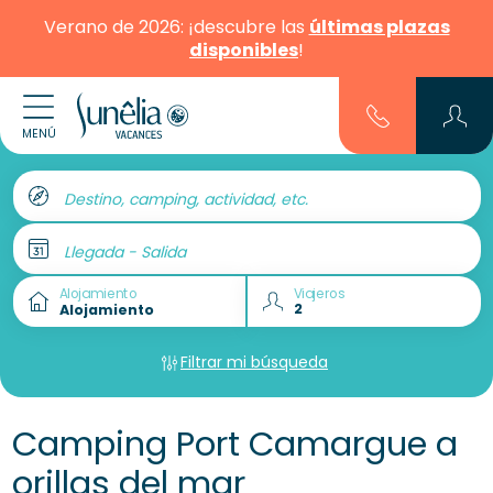
Verano de 2026: ¡descubre las
últimas plazas
disponibles
!
MENÚ
Destino, camping, actividad, etc.
Llegada - Salida
Alojamiento
Viajeros
Filtrar mi búsqueda
Camping Port Camargue a
orillas del mar