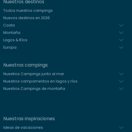
Nuestros destinos
Alemán
Todos nuestros campings
Italiano
Nuevos destinos en 2026
Holandés
Costa
Montaña
Lagos & Ríos
Europa
Nuestros campings
Nuestros Campings junto al mar
Nuestros campamentos en lagos y ríos
Nuestros Campings de montaña
Nuestras inspiraciones
Ideas de vacaciones