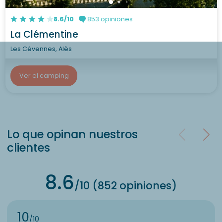
8.6/10
853 opiniones
La Clémentine
Les Cévennes, Alès
Ver el camping
Lo que opinan nuestros
clientes
8.6
/10 (852 opiniones)
10
/10