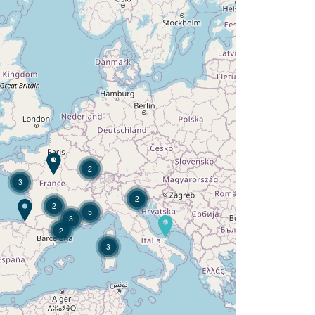
¿Quiere descubrir :
Camping Les Places Dorées ?
Descubra
2
3
2
2
5
3
2
3