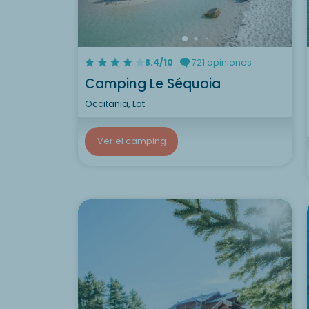
8.4/10
721 opiniones
Camping Le Séquoia
Occitania, Lot
Ver el camping