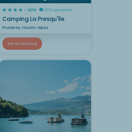
8/10
1374 opiniones
Camping La Presqu'île
Prunières, Hautes-Alpes
Ver el camping