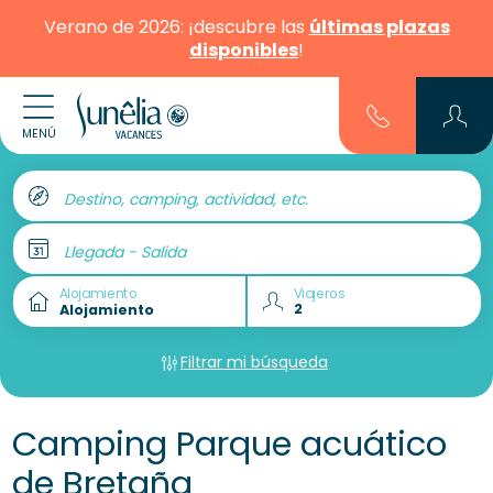
Verano de 2026: ¡descubre las
últimas plazas
disponibles
!
MENÚ
Destino, camping, actividad, etc.
Llegada - Salida
Alojamiento
Viajeros
Filtrar mi búsqueda
Camping Parque acuático
de Bretaña