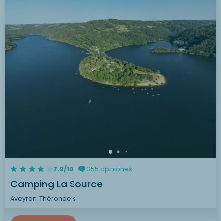
7.9/10
355 opiniones
Camping La Source
Aveyron, Thérondels