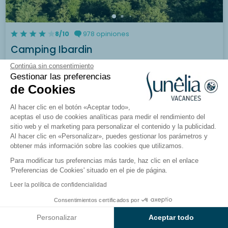
8/10
978 opiniones
Camping Ibardin
Urruña, País Vasco francés
Continúa sin consentimiento
Gestionar las preferencias
de Cookies
Ver el camping
Al hacer clic en el botón «Aceptar todo»,
aceptas el uso de cookies analíticas para medir el rendimiento del
sitio web y el marketing para personalizar el contenido y la publicidad.
Al hacer clic en «Personalizar», puedes gestionar los parámetros y
obtener más información sobre las cookies que utilizamos.
Para modificar tus preferencias más tarde, haz clic en el enlace
'Preferencias de Cookies' situado en el pie de página.
Leer la política de confidencialidad
Consentimientos certificados por
Ver resultados en el mapa
Personalizar
Aceptar todo