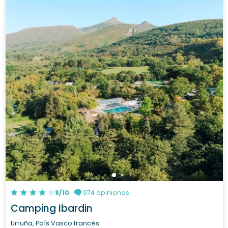
8/10
974 opiniones
Camping Ibardin
Urruña, País Vasco francés