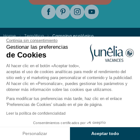
Home
Temática
Camping ecológico
Continúa sin consentimiento
Gestionar las preferencias
de Cookies
Al hacer clic en el botón «Aceptar todo»,
aceptas el uso de cookies analíticas para medir el rendimiento del
Información y reserva
sitio web y el marketing para personalizar el contenido y la publicidad.
Al hacer clic en «Personalizar», puedes gestionar los parámetros y
+33 (0)9 69 375 115
obtener más información sobre las cookies que utilizamos.
Para modificar tus preferencias más tarde, haz clic en el enlace
Estamos a su disposición
'Preferencias de Cookies' situado en el pie de página.
De lunes a viernes, de 8.30 a 18.30 h.
Leer la política de confidencialidad
Sábado de 10:00 a 13:00 y de 14:00 a 17:00
Consentimientos certificados por
Ver resultados en el mapa
Personalizar
Aceptar todo
Contactarnos