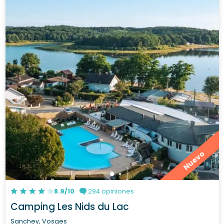
Nuevo
8.9/10
294 opiniones
Camping Les Nids du Lac
Sanchey, Vosges