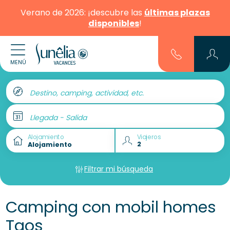
Verano de 2026: ¡descubre las
últimas plazas
disponibles
!
MENÚ
Destino, camping, actividad, etc.
Llegada - Salida
Alojamiento
Viajeros
Filtrar mi búsqueda
Camping con mobil homes
Taos