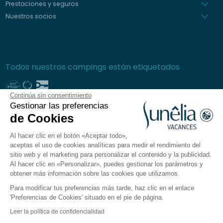
Prestaciones y seguros
Nuestros socios
Todos nuestros campings están etiquetados
Continúa sin consentimiento
Gestionar las preferencias
Pago seguro
de Cookies
Al hacer clic en el botón «Aceptar todo»,
aceptas el uso de cookies analíticas para medir el rendimiento del
sitio web y el marketing para personalizar el contenido y la publicidad.
Preguntas frecuentes
Al hacer clic en «Personalizar», puedes gestionar los parámetros y
Condiciones generales de venta
obtener más información sobre las cookies que utilizamos.
Política de privacidad
Para modificar tus preferencias más tarde, haz clic en el enlace
Aviso legal
'Preferencias de Cookies' situado en el pie de página.
Plano del sitio
Leer la política de confidencialidad
Preferencias de cookies