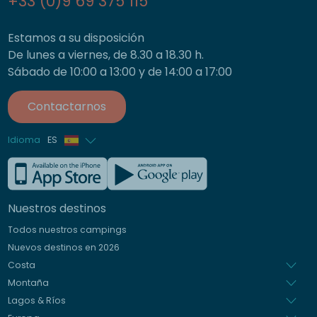
+33 (0)9 69 375 115
Estamos a su disposición
De lunes a viernes, de 8.30 a 18.30 h.
Sábado de 10:00 a 13:00 y de 14:00 a 17:00
Contactarnos
Idioma
ES
Francés
Inglés
Nuestros destinos
Alemán
Todos nuestros campings
Italiano
Nuevos destinos en 2026
Holandés
Costa
Montaña
Lagos & Ríos