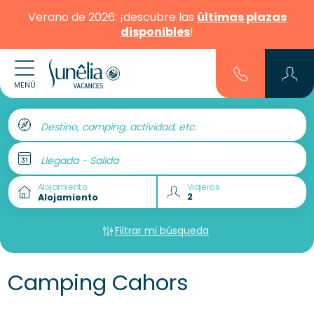
Verano de 2026: ¡descubre las
últimas plazas
disponibles
!
MENÚ
Destino, camping, actividad, etc.
Llegada - Salida
Alojamiento
Viajeros
Filtrar mi búsqueda
Camping Cahors