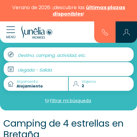
Verano de 2026: ¡descubre las
últimas plazas
disponibles
!
MENÚ
Destino, camping, actividad, etc.
Llegada - Salida
Alojamiento
Viajeros
Filtrar mi búsqueda
Camping de 4 estrellas en
Bretaña