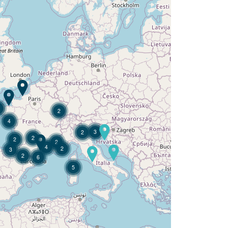
Camping Fontaine Vieille ?
Descubra
2
4
3
2
2
2
2
4
2
3
2
6
5