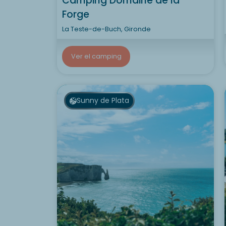
Camping Domaine de la
Forge
La Teste-de-Buch, Gironde
Ver el camping
Sunny de Plata