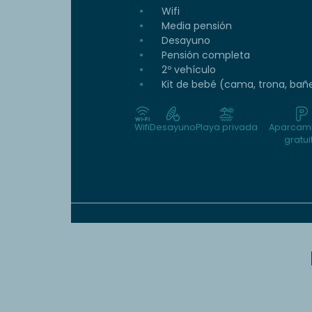
Wifi
Media pensión
Desayuno
Pensión completa
2º vehículo
Kit de bebé (cama, trona, bañ
Wifi
Desayuno
Playa privada
Aparcam
gratui