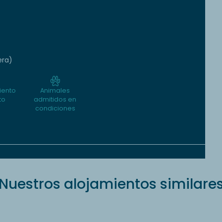
era)
iento
Animales
to
admitidos en
condiciones
Nuestros alojamientos similare