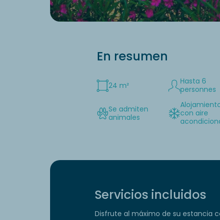
En resumen
Hasta 6
24 m²
personnes
Alojamient
Se admiten
con aire
animales
acondicio
Servicios incluidos
Disfrute al máximo de su estancia co