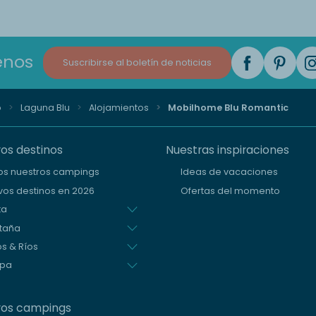
enos
Suscribirse al boletín de noticias
o
Laguna Blu
Alojamientos
Mobilhome Blu Romantic
os destinos
Nuestras inspiraciones
os nuestros campings
Ideas de vacaciones
os destinos en 2026
Ofertas del momento
ta
taña
s & Ríos
opa
ros campings