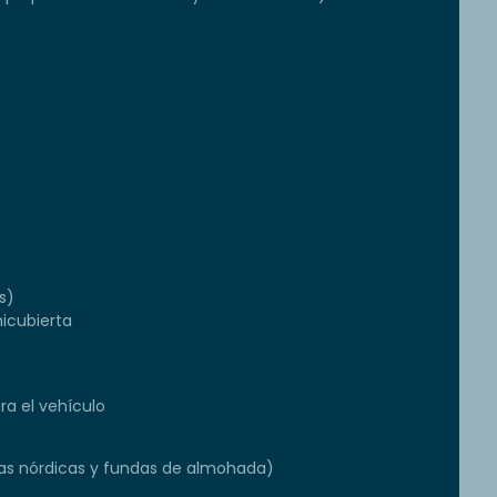
s)
icubierta
a el vehículo
s nórdicas y fundas de almohada)