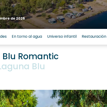
embre de 2026
ades
En torno al agua
Universo infantil
Restauración
o Blu Romantic
Laguna Blu