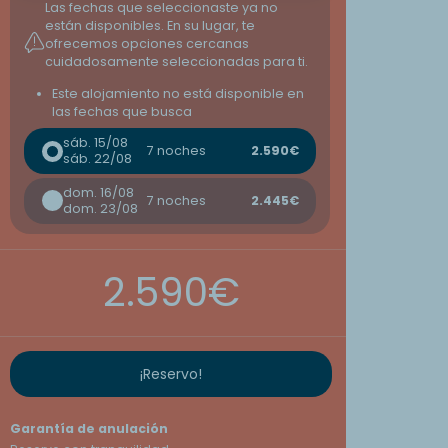
Las fechas que seleccionaste ya no
están disponibles. En su lugar, te
ofrecemos opciones cercanas
cuidadosamente seleccionadas para ti.
Este alojamiento no está disponible en
las fechas que busca
sáb. 15/08
7 noches
2.590€
sáb. 22/08
dom. 16/08
7 noches
2.445€
dom. 23/08
2.590€
¡Reservo!
Garantía de anulación