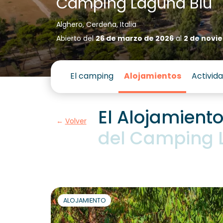
Camping Laguna Blu
Alghero, Cerdeña, Italia
Abierto del
26 de marzo de 2026
al
2 de novi
El camping
Alojamientos
Activid
El Alojamient
Volver
del Camping 
ALOJAMIENTO