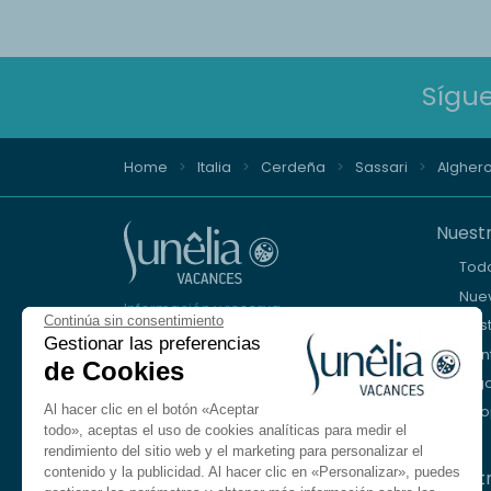
Sígu
Home
Italia
Cerdeña
Sassari
Algher
Nuestr
Tod
Nuev
Información y reserva
Continúa sin consentimiento
Cos
+33 (0)9 69 375 115
Gestionar las preferencias
Mon
de Cookies
Lago
Estamos a su disposición
Al hacer clic en el botón «Aceptar
Eur
De lunes a viernes, de 8.30 a 18.30 h.
todo», aceptas el uso de cookies analíticas para medir el
Sábado de 10:00 a 13:00 y de 14:00 a 17:00
rendimiento del sitio web y el marketing para personalizar el
contenido y la publicidad. Al hacer clic en «Personalizar», puedes
Nuest
Contactarnos