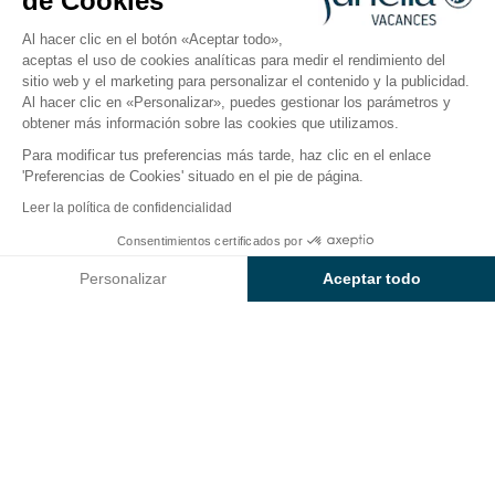
de Cookies
Abierto del
3 de abril de 2026
al
1 de noviembre de 2026
Al hacer clic en el botón «Aceptar todo»,
aceptas el uso de cookies analíticas para medir el rendimiento del
sitio web y el marketing para personalizar el contenido y la publicidad.
El camping
Alojamientos
Actividades
Cerca del
Al hacer clic en «Personalizar», puedes gestionar los parámetros y
obtener más información sobre las cookies que utilizamos.
Para modificar tus preferencias más tarde, haz clic en el enlace
'Preferencias de Cookies' situado en el pie de página.
Volver
Leer la política de confidencialidad
Alojamiento Sunêlia Chalet
Desde
Consentimientos certificados por
Reservar
2.156€
Prestige Horizon
Personalizar
Aceptar todo
del Camping Le Clos du Rhône
Axeptio consent
Plataforma de Gestión de Consentimiento: Personaliza tus Op
Nuestra plataforma te permite personalizar y gestionar tus ajus
ALOJAMIENTO
1 / 6