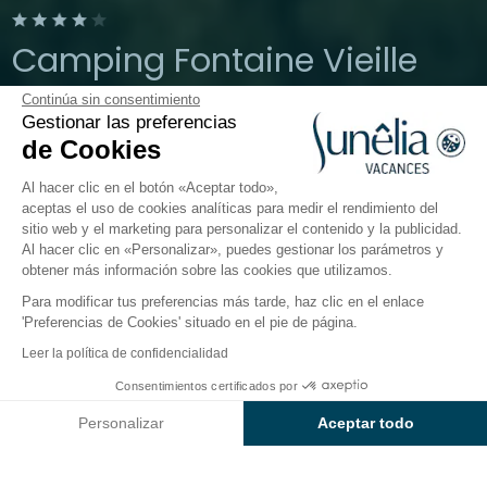
Camping Fontaine Vieille
Continúa sin consentimiento
Andernos-les-Bains, Gironda
Gestionar las preferencias
Abierto del
3 de abril de 2026
al
27 de septiembre de
de Cookies
2026
Al hacer clic en el botón «Aceptar todo»,
aceptas el uso de cookies analíticas para medir el rendimiento del
sitio web y el marketing para personalizar el contenido y la publicidad.
El camping
Alojamientos
Actividades
En torno a
Al hacer clic en «Personalizar», puedes gestionar los parámetros y
obtener más información sobre las cookies que utilizamos.
Para modificar tus preferencias más tarde, haz clic en el enlace
'Preferencias de Cookies' situado en el pie de página.
Volver
Leer la política de confidencialidad
El Alojamiento Privilege
Consentimientos certificados por
Reservar
No disponible en estas fechas
del Camping Fontaine Vieille
Personalizar
Aceptar todo
Axeptio consent
Plataforma de Gestión de Consentimiento: Personaliza tus Op