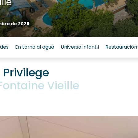
lle
mbre de 2026
ades
En torno al agua
Universo infantil
Restauración
 Privilege
ontaine Vieille