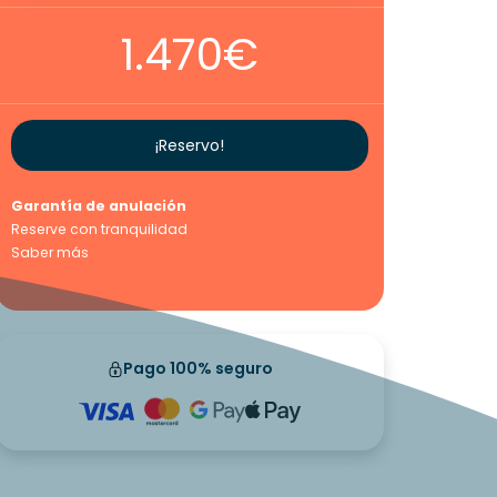
1.470€
¡Reservo!
Garantía de anulación
Reserve con tranquilidad
Saber más
Pago 100% seguro