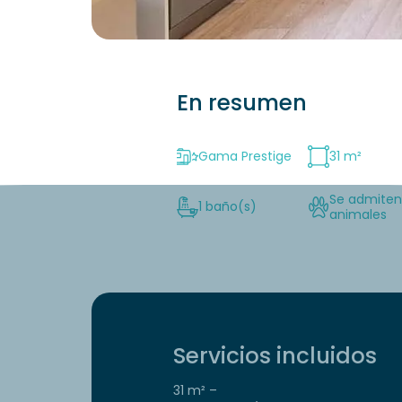
En resumen
Gama Prestige
31 m²
Se admite
1 baño(s)
animales
Servicios incluidos
31 m² –