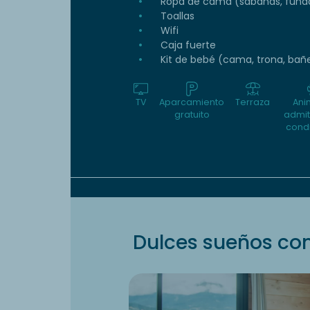
Ropa de cama (sábanas, funda
Toallas
Wifi
Caja fuerte
Kit de bebé (cama, trona, bañ
TV
Aparcamiento
Terraza
Ani
gratuito
admit
cond
Dulces sueños con