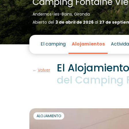
Camping Fontaine Viei
Andernos-les-Bains, Gironda
Abierto del
3 de abril de 2026
al
27 de septie
El camping
Alojamientos
Activid
El Alojamiento
Volver
del Camping F
ALOJAMIENTO