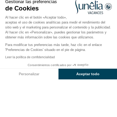
Gestionar las preferencias
Abierto del
3 de abril de 2026
al
20 de septiembre de
de Cookies
2026
Al hacer clic en el botón «Aceptar todo»,
aceptas el uso de cookies analíticas para medir el rendimiento del
sitio web y el marketing para personalizar el contenido y la publicidad.
El camping
Alojamientos
Actividades
Cerca del
Al hacer clic en «Personalizar», puedes gestionar los parámetros y
obtener más información sobre las cookies que utilizamos.
Para modificar tus preferencias más tarde, haz clic en el enlace
'Preferencias de Cookies' situado en el pie de página.
Volver
Leer la política de confidencialidad
La Parcela Estándar Sunêlia
Desde
Consentimientos certificados por
Reservar
386€
del Camping L'Aiguille Creuse
Personalizar
Aceptar todo
Axeptio consent
Plataforma de Gestión de Consentimiento: Personaliza tus Op
Nuestra plataforma te permite personalizar y gestionar tus ajus
PARCELA
1 / 6