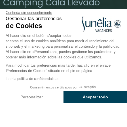
Camping Cala Llevado
Continúa sin consentimiento
Tossa de Mar, Costa Brava, España
Gestionar las preferencias
Abierto del
28 de marzo de 2026
al
1 de noviembre de
de Cookies
2026
Al hacer clic en el botón «Aceptar todo»,
aceptas el uso de cookies analíticas para medir el rendimiento del
sitio web y el marketing para personalizar el contenido y la publicidad.
El camping
Alojamientos
Actividades
En torno a
Al hacer clic en «Personalizar», puedes gestionar los parámetros y
obtener más información sobre las cookies que utilizamos.
Para modificar tus preferencias más tarde, haz clic en el enlace
'Preferencias de Cookies' situado en el pie de página.
Volver
Leer la política de confidencialidad
La Parcela Sunêlia
Desde
Consentimientos certificados por
Reservar
435€
del Camping Cala Llevado
Personalizar
Aceptar todo
Axeptio consent
Plataforma de Gestión de Consentimiento: Personaliza tus Op
Nuestra plataforma te permite personalizar y gestionar tus ajus
PARCELA
1 / 5